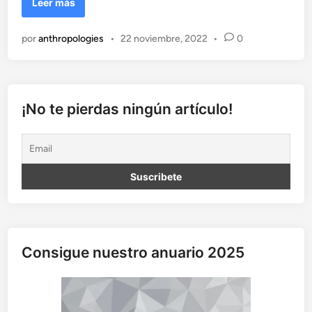
E
Leer más
l
d
por
anthropologies
•
22 noviembre, 2022
•
0
e
s
a
f
í
¡No te pierdas ningún artículo!
o
d
e
l
m
é
d
i
c
Consigue nuestro anuario 2025
o
e
n
l
a