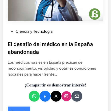
P
Ciencia y Tecnología
u
b
El desafío del médico en la España
l
abandonada
i
c
Los médicos rurales en España precisan de
a
reconocimiento, visibilidad y óptimas condiciones
d
laborales para hacer frente…
o
¡Compartir es demostrar interés!
e
n