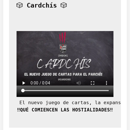
🎲 
Cardchís
 🎲
 El nuevo juego de cartas, la expansión
‼️QUÉ COMIENCEN LAS HOSTIALIDADES‼️