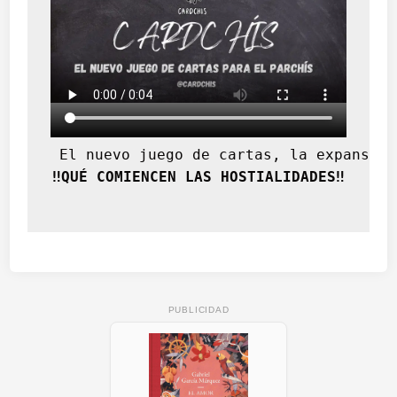
n
t
á
n
a
m
o
 El nuevo juego de cartas, la expansión
‼️QUÉ COMIENCEN LAS HOSTIALIDADES‼️
PUBLICIDAD