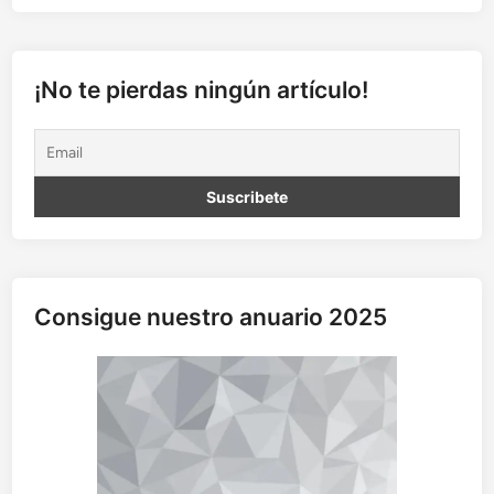
n
o
s
d
¡No te pierdas ningún artículo!
e
p
a
r
a
e
l
f
u
Consigue nuestro anuario 2025
t
u
r
o
?
N
o
s