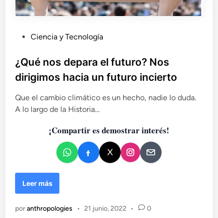
P
Ciencia y Tecnología
u
b
¿Qué nos depara el futuro? Nos
l
dirigimos hacia un futuro incierto
i
c
Que el cambio climático es un hecho, nadie lo duda.
a
A lo largo de la Historia…
d
¡Compartir es demostrar interés!
o
e
n
¿
Leer más
Q
u
por
anthropologies
•
21 junio, 2022
•
0
é