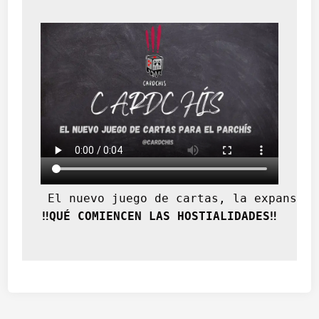
i
n
c
i
e
r
t
o
 El nuevo juego de cartas, la expansión
‼️QUÉ COMIENCEN LAS HOSTIALIDADES‼️