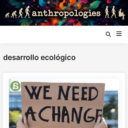
Saltar
al
contenido
Me
Abrir
búsqueda
prin
desarrollo ecológico