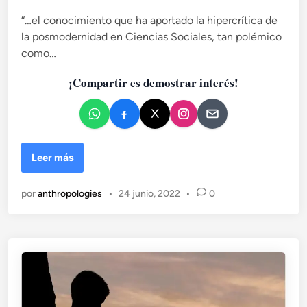
l
“…el conocimiento que ha aportado la hipercrítica de
i
la posmodernidad en Ciencias Sociales, tan polémico
c
como…
a
d
¡Compartir es demostrar interés!
o
e
n
T
Leer más
o
d
por
anthropologies
•
24 junio, 2022
•
0
o
s
l
o
s
s
o
l