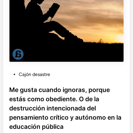
e
s
d
e
l
m
u
n
d
o
P
Cajón desastre
u
b
Me gusta cuando ignoras, porque
l
estás como obediente. O de la
i
destrucción intencionada del
c
pensamiento crítico y autónomo en la
a
d
educación pública
o