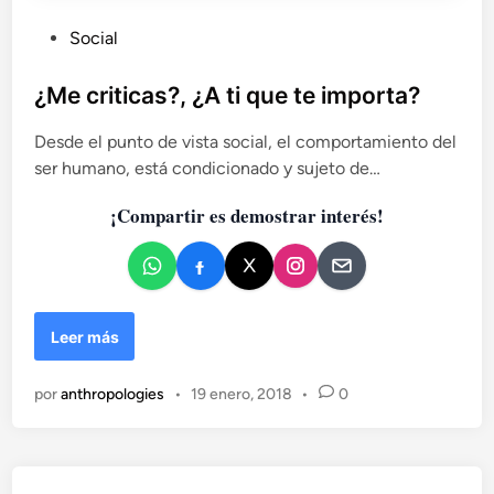
i
t
t
r
P
Social
o
u
u
s
c
b
¿Me criticas?, ¿A ti que te importa?
c
l
i
Desde el punto de vista social, el comportamiento del
i
ó
ser humano, está condicionado y sujeto de…
c
n
a
i
¡Compartir es demostrar interés!
n
d
t
o
e
e
n
n
c
i
¿
Leer más
o
M
n
e
por
anthropologies
•
19 enero, 2018
•
0
a
c
d
r
a
i
d
t