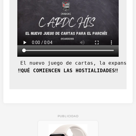
ú
b
l
i
c
a
 El nuevo juego de cartas, la expansión
‼️QUÉ COMIENCEN LAS HOSTIALIDADES‼️
PUBLICIDAD