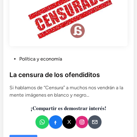
d
o
i
g
n
o
r
a
s
P
Política y economía
,
p
u
o
b
La censura de los ofendiditos
r
l
q
Si hablamos de “Censura” a muchos nos vendrán a la
i
u
mente imágenes en blanco y negro…
c
e
a
e
¡Compartir es demostrar interés!
d
s
t
o
á
e
s
n
c