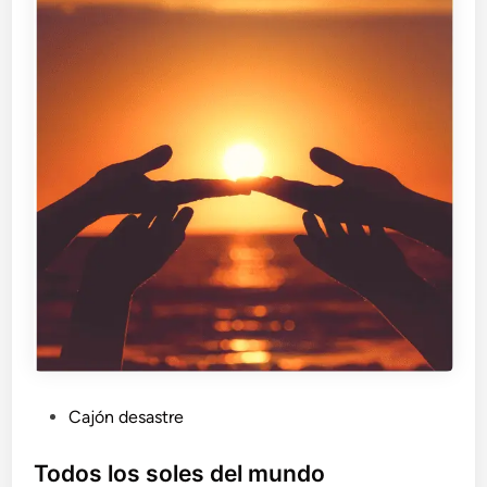
P
Cajón desastre
u
b
Todos los soles del mundo