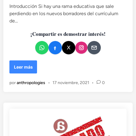
e
Introducción Si hay una rama educativa que sale
n
perdiendo en los nuevos borradores del currículum
de…
¡Compartir es demostrar interés!
M
Leer más
e
g
por
anthropologies
•
17 noviembre, 2021
•
0
u
s
t
a
c
u
a
n