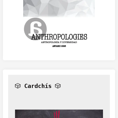
🎲 
Cardchís
 🎲