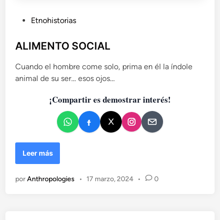
P
Etnohistorias
u
b
ALIMENTO SOCIAL
l
Cuando el hombre come solo, prima en él la índole
i
animal de su ser… esos ojos…
c
a
¡Compartir es demostrar interés!
d
o
e
n
A
Leer más
L
I
por
Anthropologies
•
17 marzo, 2024
•
0
M
E
N
T