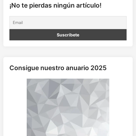
O
¡No te pierdas ningún artículo!
S
O
C
I
A
L
Consigue nuestro anuario 2025