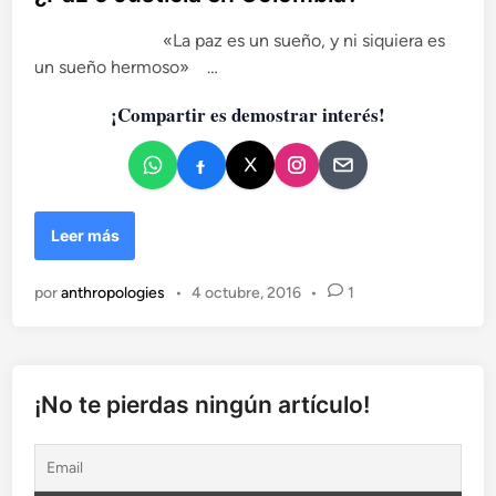
e
l
n
«La paz es un sueño, y ni siquiera es
i
c
un sueño hermoso» …
c
i
a
a
¡Compartir es demostrar interés!
e
d
n
o
C
e
o
n
l
¿
Leer más
o
P
m
a
b
por
anthropologies
•
4 octubre, 2016
•
1
z
i
o
a
J
d
u
e
s
s
¡No te pierdas ningún artículo!
t
d
i
e
c
l
i
a