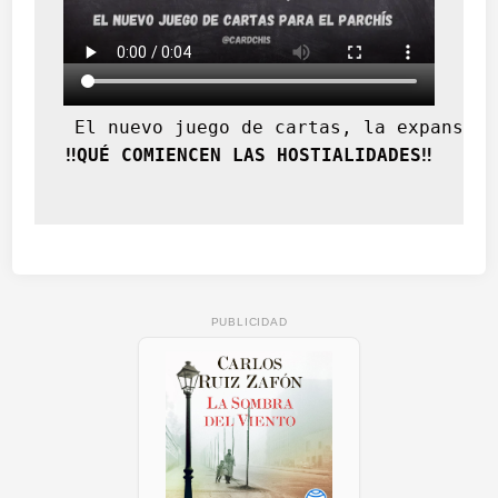
p
o
 El nuevo juego de cartas, la expansión
‼️QUÉ COMIENCEN LAS HOSTIALIDADES‼️
PUBLICIDAD