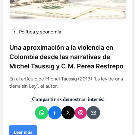
P
Política y economía
u
b
Una aproximación a la violencia en
l
Colombia desde las narrativas de
i
Michel Taussig y C.M. Perea Restrepo
c
a
En el artículo de Michel Taussig (2013) “La ley de una
d
tierra sin Ley”, el autor…
o
e
¡Compartir es demostrar interés!
n
U
Leer más