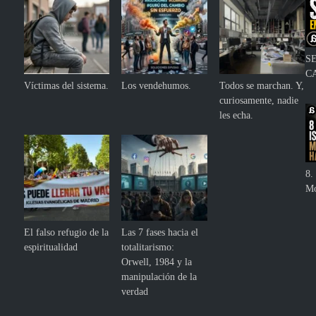
S
C
Víctimas del sistema.
Los vendehumos.
Todos se marchan. Y,
curiosamente, nadie
les echa.
8. 
Mo
El falso refugio de la
Las 7 fases hacia el
espiritualidad
totalitarismo:
Orwell, 1984 y la
manipulación de la
verdad