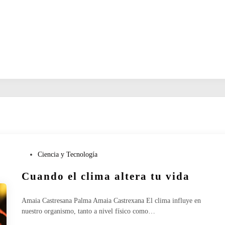
P
Ciencia y Tecnología
u
Cuando el clima altera tu vida
b
l
i
Amaia Castresana Palma Amaia Castrexana El clima influye en
c
nuestro organismo, tanto a nivel físico como…
a