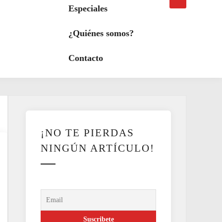
búsqueda
a
Especiales
modo
oscuro
¿Quiénes somos?
Contacto
¡NO TE PIERDAS
NINGÚN ARTÍCULO!