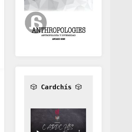
🎲 
Cardchís
 🎲