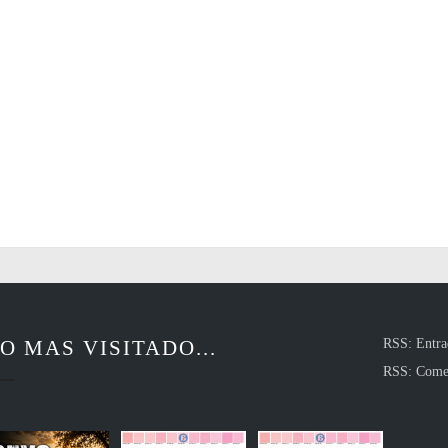
O MAS VISITADO...
RSS: Entra
RSS: Come