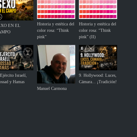
Historia y estética del
Historia y estética del
EXO EN EL
color rosa: “Think
color rosa: “Think
AMPO
pink”
pink” (II)
Ejército Israelí,
9. Hollywood: Luces,
ssad y Hamas
Cámara... ¡Tradición!
Manuel Carmona