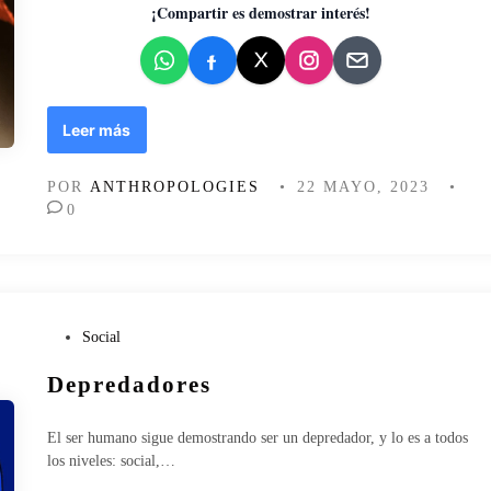
d
¡Compartir es demostrar interés!
o
e
n
C
Leer más
u
a
POR
ANTHROPOLOGIES
•
22 MAYO, 2023
•
n
0
d
o
e
l
c
l
P
Social
i
u
Depredadores
m
b
a
l
a
i
El ser humano sigue demostrando ser un depredador, y lo es a todos
l
c
los niveles: social,…
t
a