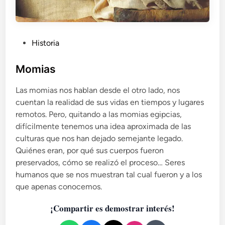
P
Historia
u
b
Momias
l
Las momias nos hablan desde el otro lado, nos
i
cuentan la realidad de sus vidas en tiempos y lugares
c
remotos. Pero, quitando a las momias egipcias,
a
difícilmente tenemos una idea aproximada de las
d
culturas que nos han dejado semejante legado.
o
Quiénes eran, por qué sus cuerpos fueron
e
preservados, cómo se realizó el proceso… Seres
n
humanos que se nos muestran tal cual fueron y a los
que apenas conocemos.
¡Compartir es demostrar interés!