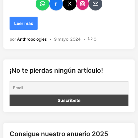
M
Leer más
o
m
por
Anthropologies
•
9 mayo, 2024
•
0
i
a
s
¡No te pierdas ningún artículo!
Consigue nuestro anuario 2025