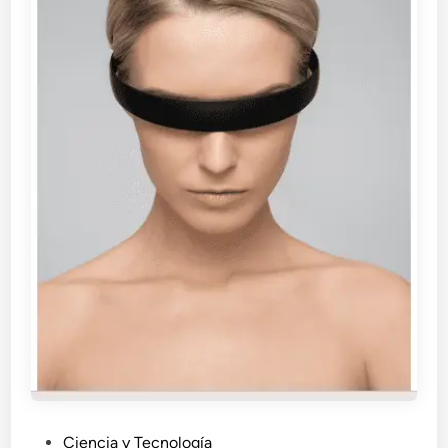
P
Ciencia y Tecnología