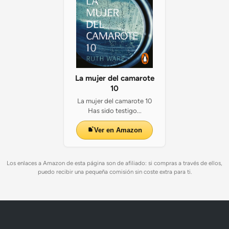
i
a
l
La mujer del camarote
10
La mujer del camarote 10
Has sido testigo...
Ver en Amazon
Los enlaces a Amazon de esta página son de afiliado: si compras a través de ellos,
puedo recibir una pequeña comisión sin coste extra para ti.