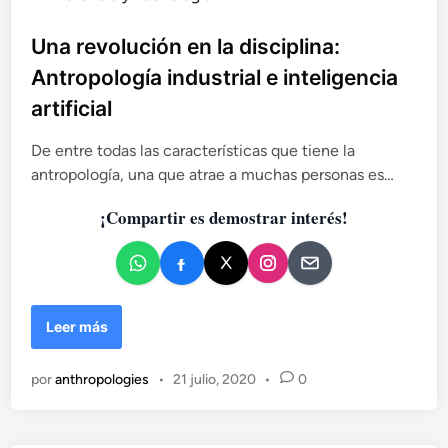
u
b
Una revolución en la disciplina:
l
Antropología industrial e inteligencia
i
artificial
c
a
De entre todas las características que tiene la
d
antropología, una que atrae a muchas personas es…
o
e
¡Compartir es demostrar interés!
n
U
Leer más
n
a
por
anthropologies
•
21 julio, 2020
•
0
r
e
v