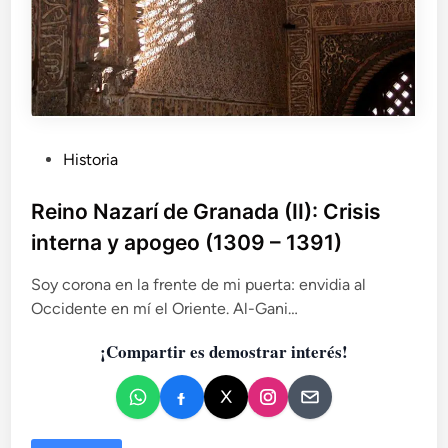
P
Historia
u
b
Reino Nazarí de Granada (II): Crisis
l
interna y apogeo (1309 – 1391)
i
c
Soy corona en la frente de mi puerta: envidia al
a
Occidente en mí el Oriente. Al-Gani…
d
¡Compartir es demostrar interés!
o
e
n