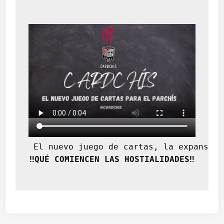
ó
n
(
1
2
3
2
–
1
3
0
9
)
 El nuevo juego de cartas, la expansión
‼️QUÉ COMIENCEN LAS HOSTIALIDADES‼️