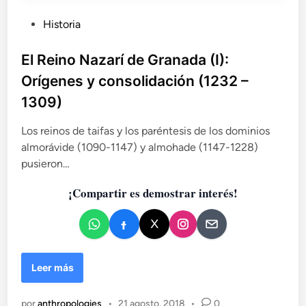
I
I
P
Historia
)
u
:
b
El Reino Nazarí de Granada (I):
C
l
r
Orígenes y consolidación (1232 –
i
i
1309)
s
c
i
a
Los reinos de taifas y los paréntesis de los dominios
s
d
almorávide (1090-1147) y almohade (1147-1228)
i
o
n
pusieron…
e
t
n
e
¡Compartir es demostrar interés!
r
n
a
y
a
E
Leer más
p
l
o
R
por
anthropologies
•
21 agosto, 2018
•
0
g