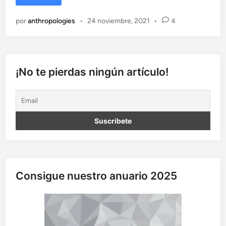
o
c
por
anthropologies
•
24 noviembre, 2021
•
4
h
i
s
m
o
¡No te pierdas ningún artículo!
r
r
e
e
n
.
V
a
b
Consigue nuestro anuario 2025
e
n
e
?