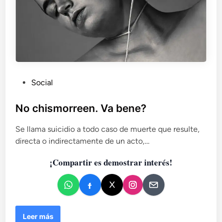
P
Social
u
b
No chismorreen. Va bene?
l
Se llama suicidio a todo caso de muerte que resulte,
i
directa o indirectamente de un acto,…
c
a
¡Compartir es demostrar interés!
d
o
e
n
N
Leer más