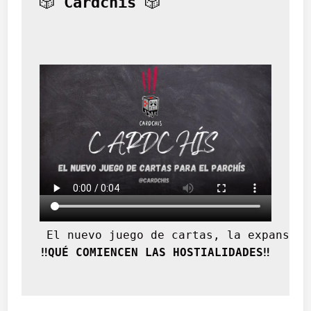
🎲 
Cardchís
 🎲
 El nuevo juego de cartas, la expansión
‼️QUÉ COMIENCEN LAS HOSTIALIDADES‼️