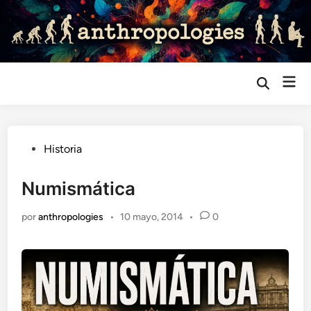
Saltar
al
contenido
Me
Abrir
búsqueda
prin
Publicado
Historia
en
Numismática
por
anthropologies
•
10 mayo, 2014
•
0