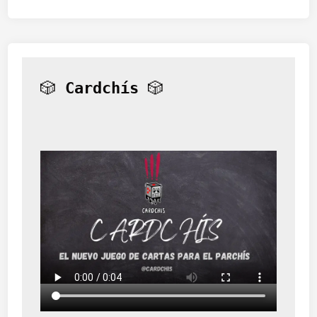
🎲 
Cardchís
 🎲