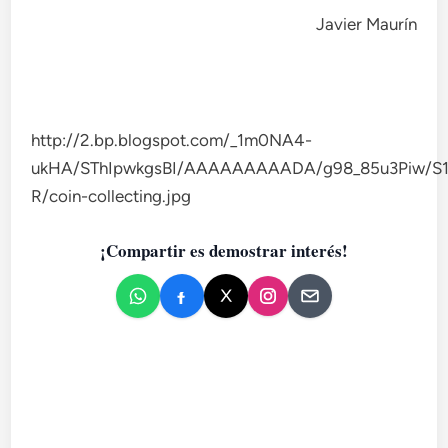
Javier Maurín
http://2.bp.blogspot.com/_1m0NA4-
ukHA/SThIpwkgsBI/AAAAAAAAADA/g98_85u3Piw/S
R/coin-collecting.jpg
¡Compartir es demostrar interés!