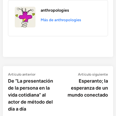
anthropologies
Más de anthropologies
Artículo
Artí
Navegación
Artículo anterior
Artículo siguiente
anterior:
sigu
De “La presentación
Esperanto; la
de
de la persona en la
esperanza de un
entradas
vida cotidiana” al
mundo conectado
actor de método del
día a día