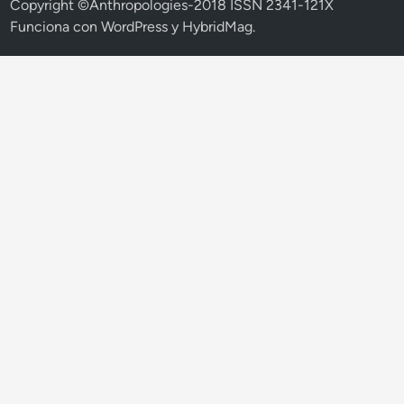
Copyright ©Anthropologies-2018 ISSN 2341-121X
Funciona con
WordPress
y
HybridMag
.