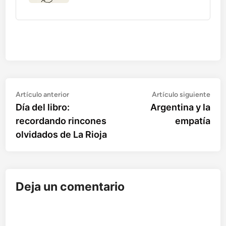
Artículo
Artí
Navegación
Artículo anterior
Artículo siguiente
anterior:
sigu
Día del libro:
Argentina y la
de
recordando rincones
empatía
entradas
olvidados de La Rioja
Deja un comentario