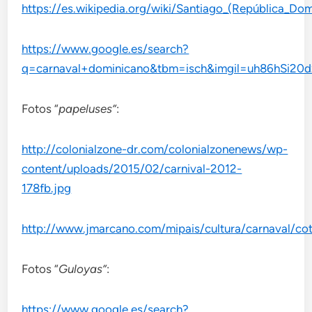
https://es.wikipedia.org/wiki/Santiago_(República_Do
https://www.google.es/search?
q=carnaval+dominicano&tbm=isch&imgil=uh86hS
Fotos “
papeluses”
:
http://colonialzone-dr.com/colonialzonenews/wp-
content/uploads/2015/02/carnival-2012-
178fb.jpg
http://www.jmarcano.com/mipais/cultura/carnaval/cot
Fotos “
Guloyas”
:
https://www.google.es/search?