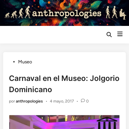
Saltar
al
contenido
Me
Abrir
búsqueda
prin
Publicado
Museo
en
Carnaval en el Museo: Jolgorio
Dominicano
por
anthropologies
•
4 mayo, 2017
•
0