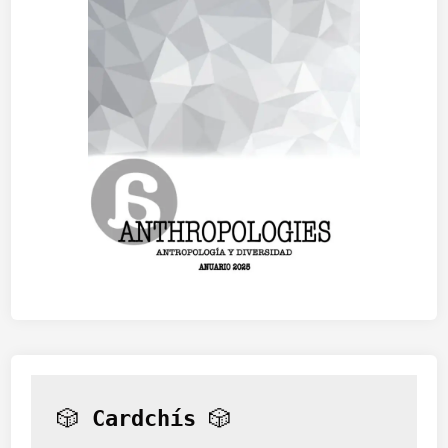
🎲 
Cardchís
 🎲