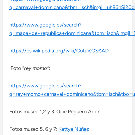
q=carnaval+dominicano&tbm=isch&imgil=uh86hS
https://www.google.es/search?
q=mapa+de+republica+dominicana&tbm=isch&img
https://es.wikipedia.org/wiki/Cotu%C3%AD
Foto “
rey momo”
:
https://www.google.es/search?
q=rey+momo+carnaval+dominicano&tbm=isch&tbo=
Fotos museo 1,2 y 3: Gilie Peguero Adón
Fotos museo 5, 6 y 7:
Kattya Núñez