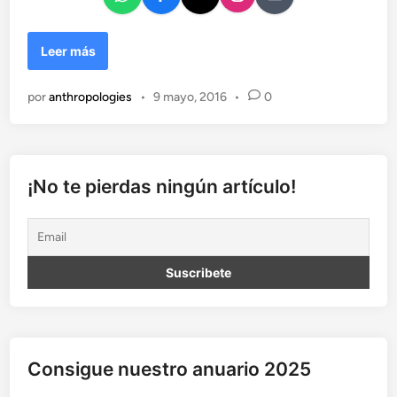
e
n
M
Leer más
e
s
por
anthropologies
•
9 mayo, 2016
•
0
a
r
e
d
o
¡No te pierdas ningún artículo!
n
d
a
:
E
l
a
r
c
Consigue nuestro anuario 2025
h
i