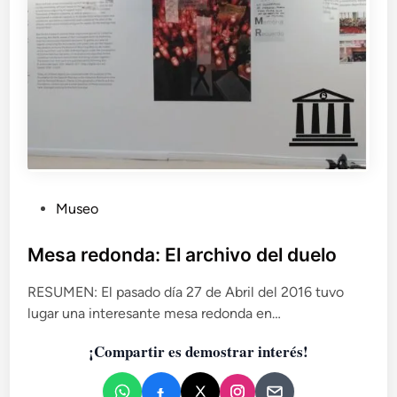
P
Museo
u
b
Mesa redonda: El archivo del duelo
l
RESUMEN: El pasado día 27 de Abril del 2016 tuvo
i
lugar una interesante mesa redonda en…
c
a
¡Compartir es demostrar interés!
d
o