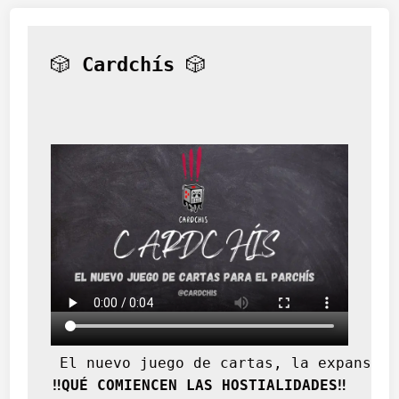
🎲 
Cardchís
 🎲
 El nuevo juego de cartas, la expansión
‼️QUÉ COMIENCEN LAS HOSTIALIDADES‼️