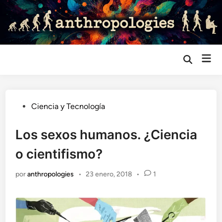
Saltar
al
contenido
Me
Abrir
búsqueda
prin
Publicado
Ciencia y Tecnología
en
Los sexos humanos. ¿Ciencia
o cientifismo?
por
anthropologies
•
23 enero, 2018
•
1