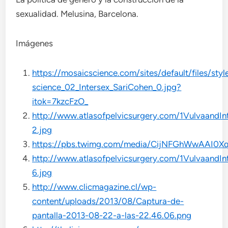
sexualidad. Melusina, Barcelona.
Imágenes
https://mosaicscience.com/sites/default/files/sty
science_02_Intersex_SariCohen_0.jpg?
itok=7kzcFzO_
http://www.atlasofpelvicsurgery.com/1VulvaandIn
2.jpg
https://pbs.twimg.com/media/CijNFGhWwAAI0Xq
http://www.atlasofpelvicsurgery.com/1VulvaandIn
6.jpg
http://www.clicmagazine.cl/wp-
content/uploads/2013/08/Captura-de-
pantalla-2013-08-22-a-las-22.46.06.png