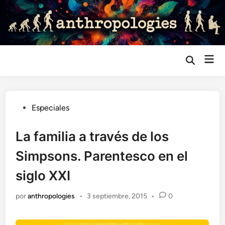
Saltar
al
contenido
Me
Abrir
búsqueda
prin
Publicado
Especiales
en
La familia a través de los
Simpsons. Parentesco en el
siglo XXI
por
anthropologies
•
3 septiembre, 2015
•
0