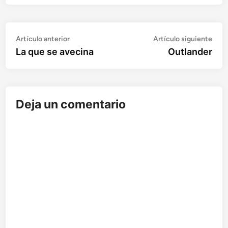
Artículo
Artí
Navegación
Artículo anterior
Artículo siguiente
anterior:
sigu
La que se avecina
Outlander
de
entradas
Deja un comentario