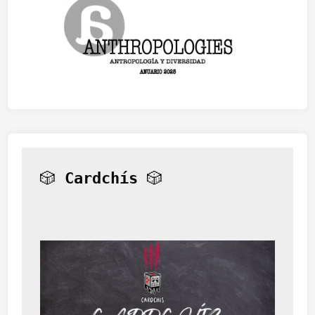
🎲 
Cardchís
 🎲