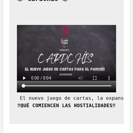
s
i
g
l
o
X
X
I
 El nuevo juego de cartas, la expansión
‼️QUÉ COMIENCEN LAS HOSTIALIDADES‼️