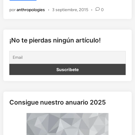
a
f
por
anthropologies
•
3 septiembre, 2015
•
0
a
m
i
l
i
¡No te pierdas ningún artículo!
a
a
t
r
a
v
é
s
d
Consigue nuestro anuario 2025
e
l
o
s
S
i