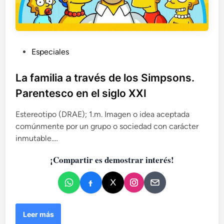
P
Especiales
u
b
La familia a través de los Simpsons.
l
Parentesco en el siglo XXI
i
c
Estereotipo (DRAE); 1.m. Imagen o idea aceptada
a
comúnmente por un grupo o sociedad con carácter
d
inmutable.…
o
¡Compartir es demostrar interés!
e
n
L
Leer más