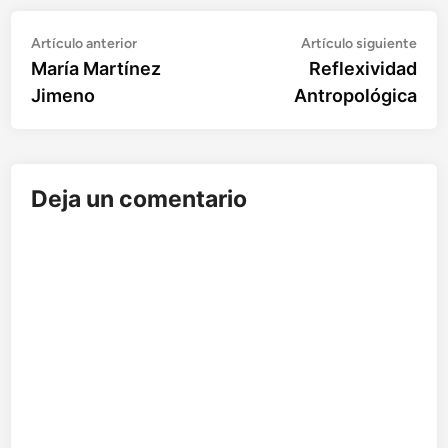
Artículo
Artí
Navegación
Artículo anterior
Artículo siguiente
anterior:
sigu
María Martínez
Reflexividad
de
Jimeno
Antropológica
entradas
Deja un comentario