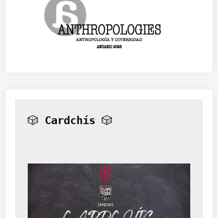
🎲 
Cardchís
 🎲