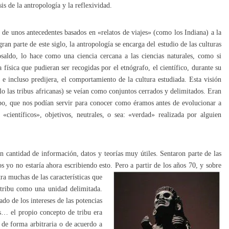
sis de la antropología y la reflexividad.
, de unos antecedentes basados en «relatos de viajes» (como los Indiana) a la
gran parte de este siglo, la antropología se encarga del estudio de las culturas
aldo, lo hace como una ciencia cercana a las ciencias naturales, como si
a física que pudieran ser recogidas por el etnógrafo, el científico, durante su
 e incluso predijera, el comportamiento de la cultura estudiada. Esta visión
plo las tribus africanas) se veían como conjuntos cerrados y delimitados. Eran
empo, que nos podían servir para conocer como éramos antes de evolucionar a
científicos», objetivos, neutrales, o sea: «verdad» realizada por alguien
 cantidad de información, datos y teorías muy útiles. Sentaron parte de las
s yo no estaría ahora escribiendo esto. Pero a partir de los años 70
, y sobre
ra muchas de las características que
a tribu como una unidad delimitada.
do de los intereses de las potencias
os… el propio concepto de tribu era
 de forma arbitraria o de acuerdo a