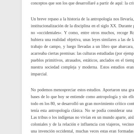
conceptos que son los que desarrollaré a partir de aquí: la cri
Un breve repaso a la historia de la antropología nos llevaría
institucionalización de la disciplina en el siglo XX. Durante 
no «occidentales». Y como, entre otros muchos, recoge Ros
hubiera una realidad objetiva, unas leyes similares a las de l
trabajo de campo, y luego llevadas a un libro que abarcara,
acarreaba ciertas premisas: las culturas estudiadas (por ejem
pueblos primitivos, atrasados, estáticos, anclados en el ti
nuestra sociedad compleja y moderna. Estos estudios eran «
imparcial.
No podemos menospreciar estos estudios. Aportaron una gran
bases de lo que hoy se entiende como antropología y sin ello
todo en los 80, se desarrolló un gran movimiento crítico cont
tenía esta antropología clásica. No se podía considerar un
Las tribus o los indígenas no vivían en un mundo aparte, aisla
coloniales y de la relación e influencia con viajeros, vecin
una invención occidental, muchas veces estas eran formadas