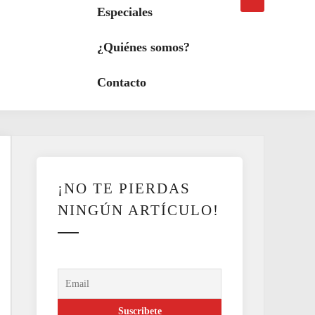
búsqueda
a
Especiales
modo
oscuro
¿Quiénes somos?
Contacto
¡NO TE PIERDAS
NINGÚN ARTÍCULO!