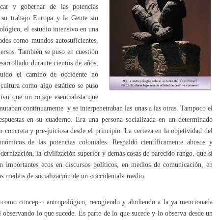
icar y gobernar de las potencias
n su trabajo Europa y la Gente sin
ológico, el estudio intensivo en una
ades como mundos autosuficientes,
mersos. También se puso en cuestión
esarrollado durante cientos de años,
guido el camino de occidente no
 cultura como algo estático se puso
ivo que un ropaje esencialista que
 mutaban continuamente y se interpenetraban las unas a las otras. Tampoco el
respuestas en su cuaderno. Era una persona socializada en un determinado
 concreta y pre-juiciosa desde el principio. La certeza en la objetividad del
conómicos de las potencias coloniales. Respaldó científicamente abusos y
odernización, la civilización superior y demás cosas de parecido rango, que si
an importantes ecos en discursos políticos, en medios de comunicación, en
os medios de socialización de un «occidental» medio.
d como concepto antropológico, recogiendo y aludiendo a la ya mencionada
al observando lo que sucede. Es parte de lo que sucede y lo observa desde un