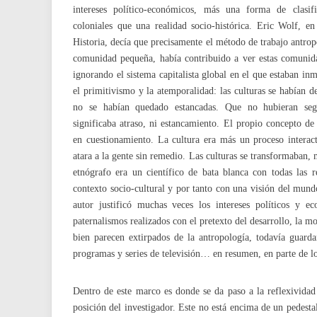
intereses político-económicos, más una forma de clasif
coloniales que una realidad socio-histórica. Eric Wolf, e
Historia, decía que precisamente el método de trabajo antrop
comunidad pequeña, había contribuido a ver estas comunid
ignorando el sistema capitalista global en el que estaban in
el primitivismo y la atemporalidad: las culturas se habían d
no se habían quedado estancadas. Que no hubieran se
significaba atraso, ni estancamiento. El propio concepto de
en cuestionamiento. La cultura era más un proceso interact
atara a la gente sin remedio. Las culturas se transformaban,
etnógrafo era un científico de bata blanca con todas las 
contexto socio-cultural y por tanto con una visión del mundo
autor justificó muchas veces los intereses políticos y e
paternalismos realizados con el pretexto del desarrollo, la m
bien parecen extirpados de la antropología, todavía guard
programas y series de televisión… en resumen, en parte de l
Dentro de este marco es donde se da paso a la reflexivida
posición del investigador. Este no está encima de un pedest