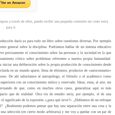
Ver en Amazon
mpras a través de ellos, puedo recibir una pequeña comisión sin coste extra
para ti.
roducción daría ya para todo un libro sobre cuestiones diversas. Por ejemplo
ento general sobre la disciplina. Podríamos hablar de un sistema educativo
e precisamente el conocimiento sobre las personas y la sociedad en la que
nsamiento crítico sobre problemas referentes a nuestra propia humanidad.
 iniciar una deliberación sobre la propia producción de conocimiento desde
ecluida en un mundo aparte, llena de elitismos, productos de «autoconsumo»
iosos. De ahí saltaríamos al antropólogo, el filósofo o el académico como
 superiores con un conocimiento mítico y reservado. Ideas, estas, al aire, sin
 avisando de que, como en muchos otros casos, generalizar aquí es más
spacio que de realidad. Otra vía de estudio sería, por ejemplo, el de una
e el significado de la expresión «¿para qué sirve?». ¿Hablamos de un enfoque
al? ¿Realmente podemos pensar que hay una separación entre una cosa y la
r una selección (en cierto modo arbitraria) y me voy a quedar con un par de