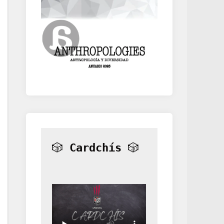
🎲 
Cardchís
 🎲