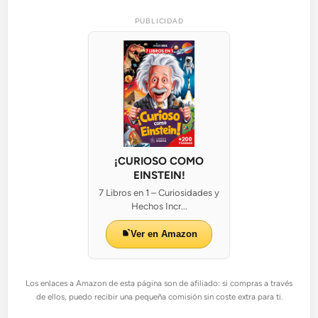
PUBLICIDAD
¡CURIOSO COMO
EINSTEIN!
7 Libros en 1 – Curiosidades y
Hechos Incr...
Ver en Amazon
Los enlaces a Amazon de esta página son de afiliado: si compras a través
de ellos, puedo recibir una pequeña comisión sin coste extra para ti.