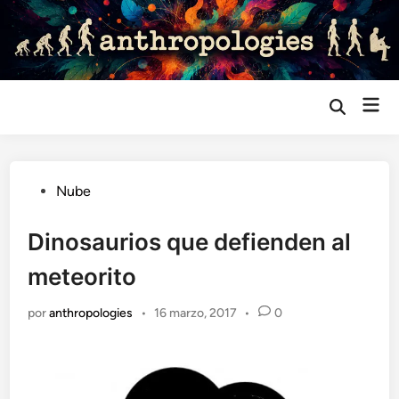
Saltar
al
contenido
Me
Abrir
búsqueda
prin
Publicado
Nube
en
Dinosaurios que defienden al
meteorito
por
anthropologies
•
16 marzo, 2017
•
0