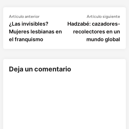
Artículo
Artí
Navegación
Artículo anterior
Artículo siguiente
anterior:
sigu
¿Las invisibles?
Hadzabé: cazadores-
de
Mujeres lesbianas en
recolectores en un
entradas
el franquismo
mundo global
Deja un comentario