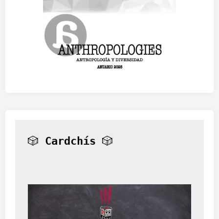
🎲 
Cardchís
 🎲