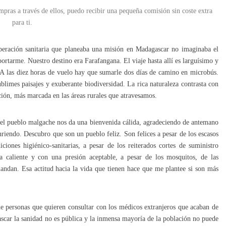
mpras a través de ellos, puedo recibir una pequeña comisión sin coste extra
para ti.
eración sanitaria que planeaba una misión en Madagascar no imaginaba el
ortarme. Nuestro destino era Farafangana. El viaje hasta allí es larguísimo y
. A las diez horas de vuelo hay que sumarle dos días de camino en microbús.
blimes paisajes y exuberante biodiversidad. La rica naturaleza contrasta con
ción, más marcada en las áreas rurales que atravesamos.
, el pueblo malgache nos da una bienvenida cálida, agradeciendo de antemano
nriendo. Descubro que son un pueblo feliz. Son felices a pesar de los escasos
ciones higiénico-sanitarias, a pesar de los reiterados cortes de suministro
ua caliente y con una presión aceptable, a pesar de los mosquitos, de las
andan. Esa actitud hacia la vida que tienen hace que me plantee si son más
de personas que quieren consultar con los médicos extranjeros que acaban de
scar la sanidad no es pública y la inmensa mayoría de la población no puede