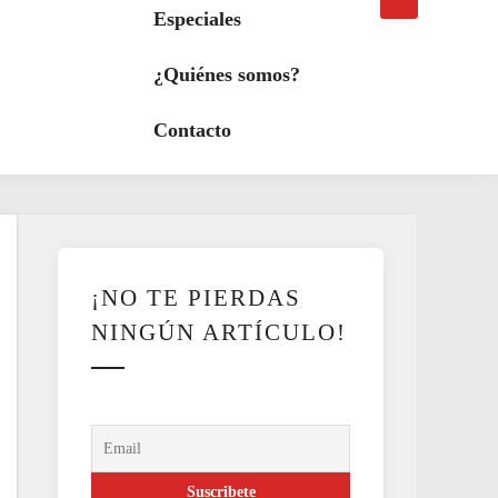
búsqueda
a
Especiales
modo
oscuro
¿Quiénes somos?
Contacto
¡NO TE PIERDAS
NINGÚN ARTÍCULO!