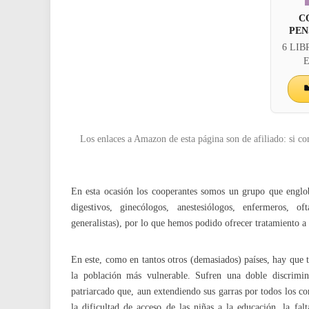
C
PEN
6 LIBR
E
Los enlaces a Amazon de esta página son de afiliado: si co
En esta ocasión los cooperantes somos un grupo que engloba
digestivos, ginecólogos, anestesiólogos, enfermeros, of
generalistas), por lo que hemos podido ofrecer tratamiento a
En este, como en tantos otros (demasiados) países, hay que t
la población más vulnerable. Sufren una doble discrimi
patriarcado que, aun extendiendo sus garras por todos los co
la dificultad de acceso de las niñas a la educación, la fa