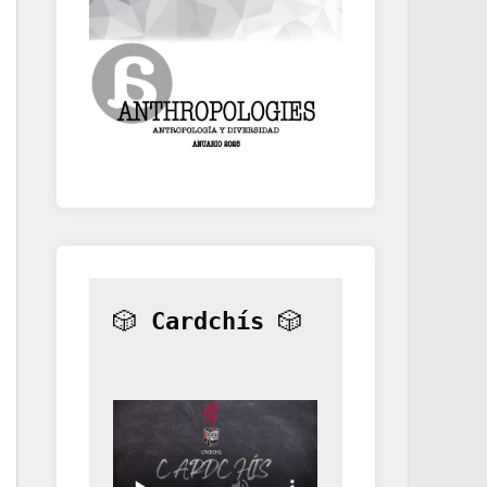
🎲 
Cardchís
 🎲