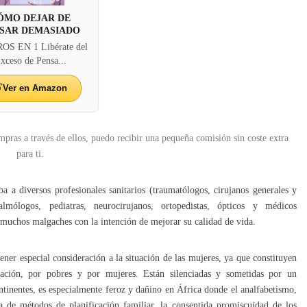
ÓMO DEJAR DE
SAR DEMASIADO
OS EN 1 Libérate del
xceso de Pensa...
Ver en Amazon
mpras a través de ellos, puedo recibir una pequeña comisión sin coste extra
para ti.
 a diversos profesionales sanitarios (traumatólogos, cirujanos generales y
talmólogos, pediatras, neurocirujanos, ortopedistas, ópticos y médicos
 muchos malgaches con la intención de mejorar su calidad de vida.
ener especial consideración a la situación de las mujeres, ya que constituyen
nación, por pobres y por mujeres. Están silenciadas y sometidas por un
ntinentes, es especialmente feroz y dañino en África donde el analfabetismo,
lta de métodos de planificación familiar, la consentida promiscuidad de los