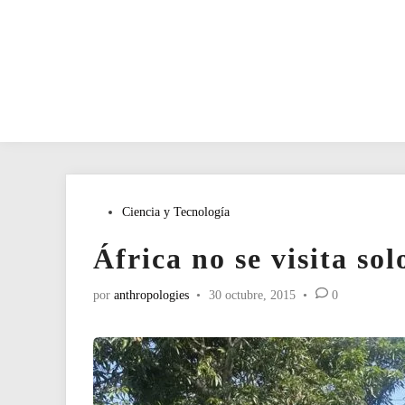
Publicado
Ciencia y Tecnología
en
África no se visita so
por
anthropologies
•
30 octubre, 2015
•
0