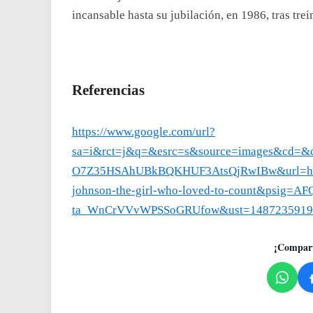
incansable hasta su jubilación, en 1986, tras trein
Referencias
https://www.google.com/url?
sa=i&rct=j&q=&esrc=s&source=images&cd=&
O7Z35HSAhUBkBQKHUF3AtsQjRwIBw&url=htt
johnson-the-girl-who-loved-to-count&psig=A
ta_WnCrVVvWPSSoGRUfow&ust=1487235919
¡Compart