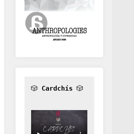
🎲 
Cardchís
 🎲