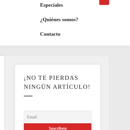
búsqueda
a
Especiales
modo
oscuro
¿Quiénes somos?
Contacto
¡NO TE PIERDAS
NINGÚN ARTÍCULO!