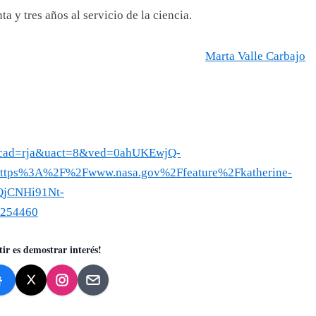
ta y tres años al servicio de la ciencia.
Marta Valle Carbajo
cad=rja&uact=8&ved=0ahUKEwjQ-
ps%3A%2F%2Fwww.nasa.gov%2Ffeature%2Fkatherine-
FQjCNHi91Nt-
254460
ir es demostrar interés!