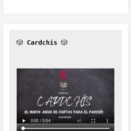
🎲 
Cardchís
 🎲