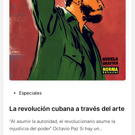
o
a
d
q
e
u
l
í
p
o
u
c
e
o
b
m
l
o
o
e
c
m
u
p
b
e
a
z
n
P
Especiales
ó
o
u
t
o
b
La revolución cubana a través del arte
d
l
o
“Al asumir la autoridad, el revolucionario asume la
i
injusticia del poder” Octavio Paz Si hay un…
c