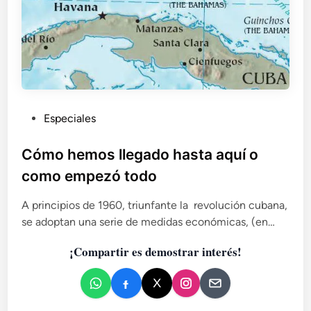
s
d
e
l
p
o
d
e
P
Especiales
r
q
u
u
b
Cómo hemos llegado hasta aquí o
e
l
como empezó todo
h
i
a
c
A principios de 1960, triunfante la revolución cubana,
n
a
c
se adoptan una serie de medidas económicas, (en…
d
o
¡Compartir es demostrar interés!
n
o
f
e
i
n
g
u