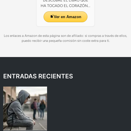
DESCUBRE EL LIBRO QUE
HA TOCADO EL CORAZÓN...
Ver en Amazon
Los enlaces a Amazon de esta página son de afiliado: si compras a través de ellos,
puedo recibir una pequeña comisión sin coste extra para ti.
ENTRADAS RECIENTES