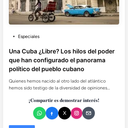
P
Especiales
u
b
Una Cuba ¿Libre? Los hilos del poder
l
que han configurado el panorama
i
político del pueblo cubano
c
a
Quienes hemos nacido al otro lado del atlántico
d
hemos sido testigo de la diversidad de opiniones…
o
e
¡Compartir es demostrar interés!
n