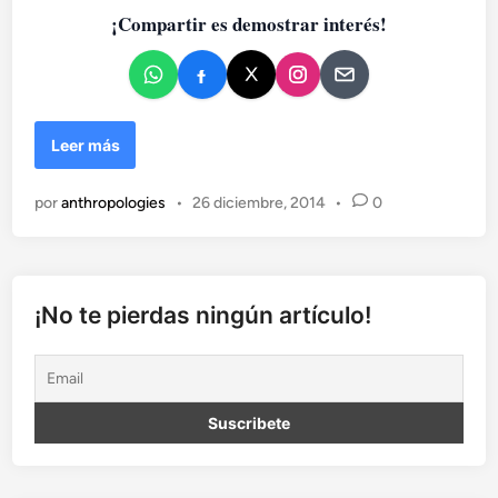
a
¡Compartir es demostrar interés!
d
o
e
n
L
Leer más
a
r
por
anthropologies
•
26 diciembre, 2014
•
0
e
v
o
l
u
¡No te pierdas ningún artículo!
c
i
ó
n
c
u
b
a