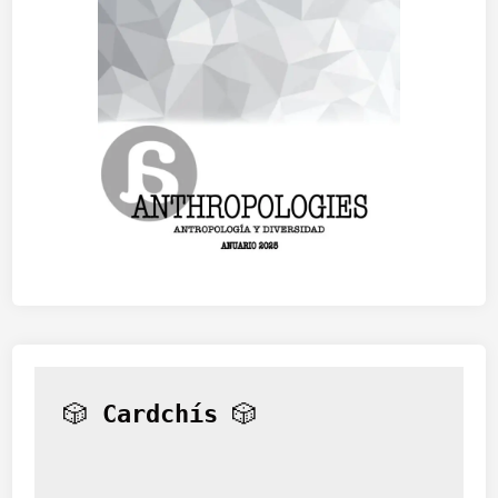
🎲 
Cardchís
 🎲