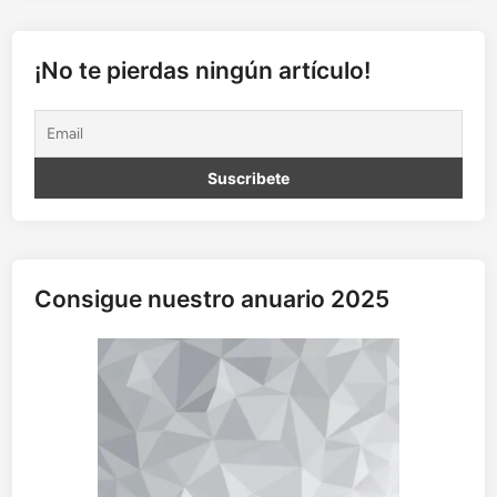
b
l
e
¡No te pierdas ningún artículo!
m
a
d
e
l
a
v
i
v
Consigue nuestro anuario 2025
i
e
n
d
a