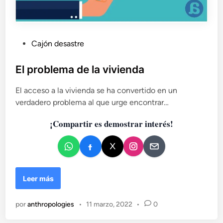
P
Cajón desastre
u
b
El problema de la vivienda
l
El acceso a la vivienda se ha convertido en un
i
verdadero problema al que urge encontrar…
c
a
¡Compartir es demostrar interés!
d
o
e
n
E
Leer más
l
p
por
anthropologies
•
11 marzo, 2022
•
0
r
o