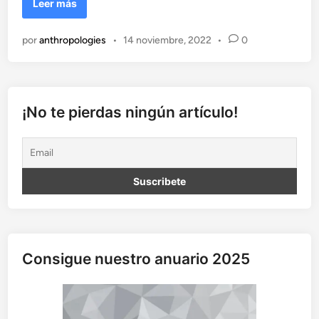
X
Leer más
a
n
por
anthropologies
•
14 noviembre, 2022
•
0
t
o
l
o
¡No te pierdas ningún artículo!
Consigue nuestro anuario 2025