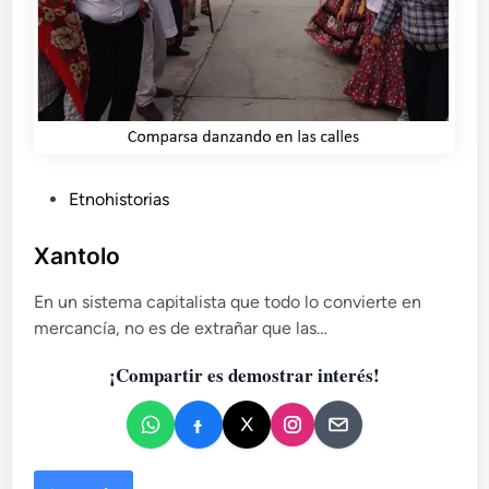
P
Etnohistorias
u
b
Xantolo
l
En un sistema capitalista que todo lo convierte en
i
mercancía, no es de extrañar que las…
c
a
¡Compartir es demostrar interés!
d
o
e
n