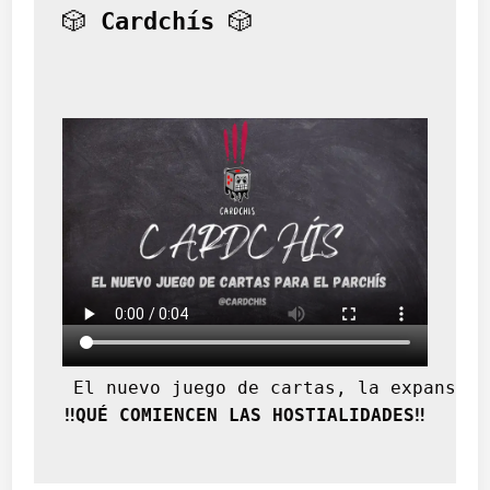
🎲 
Cardchís
 🎲
 El nuevo juego de cartas, la expansión
‼️QUÉ COMIENCEN LAS HOSTIALIDADES‼️