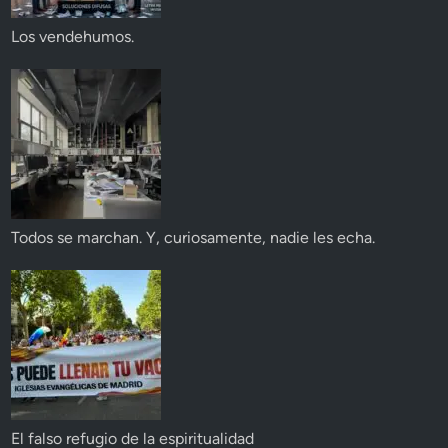
Los vendehumos.
Todos se marchan. Y, curiosamente, nadie les echa.
El falso refugio de la espiritualidad