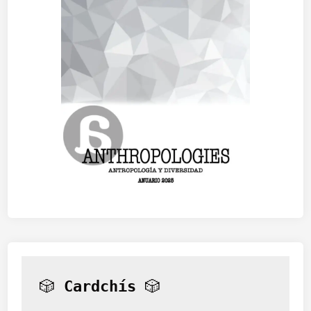
🎲 
Cardchís
 🎲