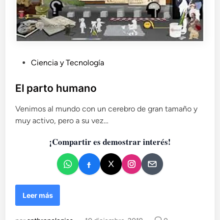
P
Ciencia y Tecnología
u
b
El parto humano
l
Venimos al mundo con un cerebro de gran tamaño y
i
muy activo, pero a su vez…
c
a
¡Compartir es demostrar interés!
d
o
e
n
E
Leer más
l
p