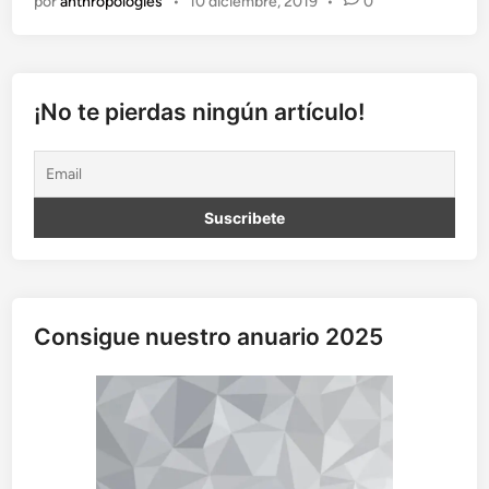
por
anthropologies
•
10 diciembre, 2019
•
0
a
r
t
o
h
¡No te pierdas ningún artículo!
u
m
a
n
o
Consigue nuestro anuario 2025