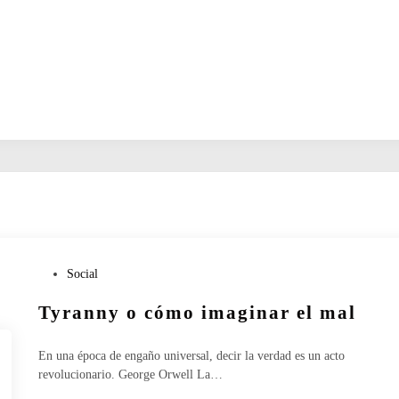
P
Social
u
Tyranny o cómo imaginar el mal
b
l
i
En una época de engaño universal, decir la verdad es un acto
c
revolucionario. George Orwell La…
a