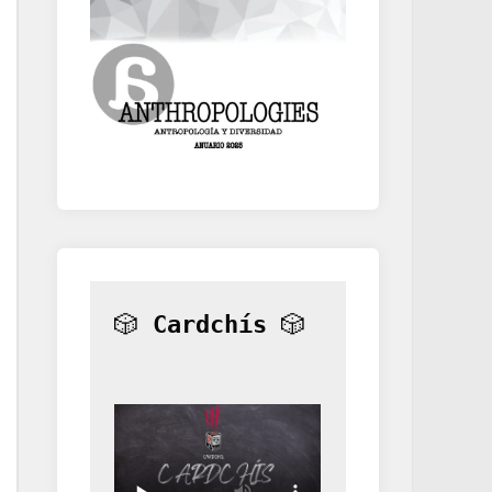
🎲 
Cardchís
 🎲