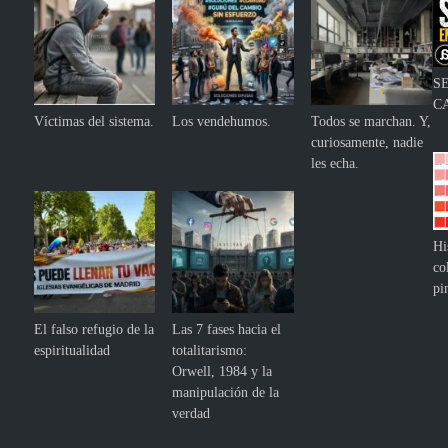
S
C
Víctimas del sistema.
Los vendehumos.
Todos se marchan. Y,
curiosamente, nadie
les echa.
Hi
co
pi
El falso refugio de la
Las 7 fases hacia el
espiritualidad
totalitarismo:
Orwell, 1984 y la
manipulación de la
verdad