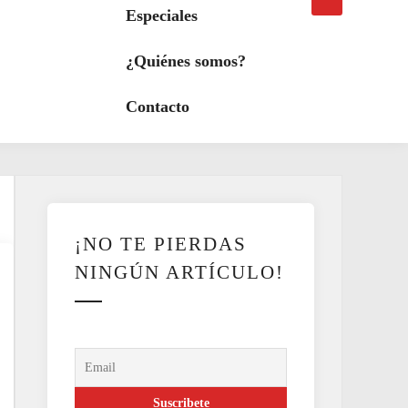
búsqueda
a
Especiales
modo
oscuro
¿Quiénes somos?
Contacto
¡NO TE PIERDAS
NINGÚN ARTÍCULO!