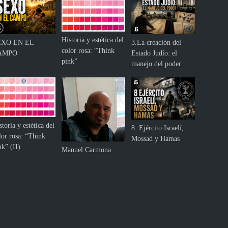
Historia y estética del
EXO EN EL
3.La creación del
color rosa: “Think
AMPO
Estado Judío: el
pink”
manejo del poder
storia y estética del
8. Ejército Israelí,
lor rosa: “Think
Mossad y Hamas
nk” (II)
Manuel Carmona