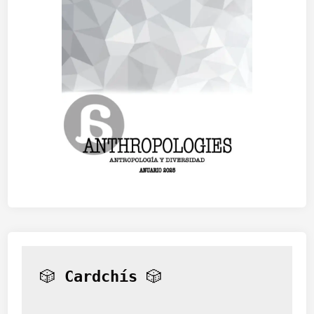
🎲 
Cardchís
 🎲