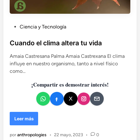
P
Ciencia y Tecnología
u
b
Cuando el clima altera tu vida
l
Amaia Castresana Palma Amaia Castrexana El clima
i
influye en nuestro organismo, tanto a nivel físico
c
como…
a
d
¡Compartir es demostrar interés!
o
e
n
C
Leer más
u
a
por
anthropologies
•
22 mayo, 2023
•
0
n