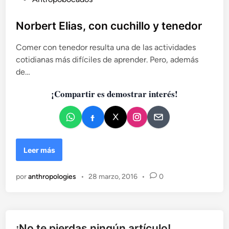
u
b
Norbert Elias, con cuchillo y tenedor
l
Comer con tenedor resulta una de las actividades
i
cotidianas más difíciles de aprender. Pero, además
c
de…
a
d
¡Compartir es demostrar interés!
o
e
n
N
Leer más
o
r
por
anthropologies
•
28 marzo, 2016
•
0
b
e
r
t
E
¡No te pierdas ningún artículo!