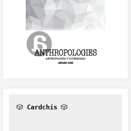
🎲 
Cardchís
 🎲