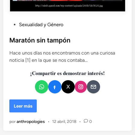
P
Sexualidad y Género
u
b
Maratón sin tampón
l
Hace unos días nos encontramos con una curiosa
i
noticia [1] en la que se nos contaba…
c
a
¡Compartir es demostrar interés!
d
o
e
n
M
Leer más
a
r
por
anthropologies
•
12 abril, 2018
•
0
a
t