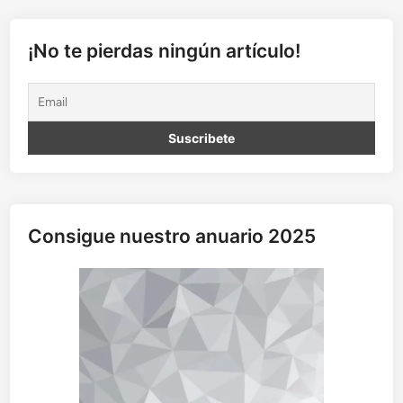
ó
n
s
¡No te pierdas ningún artículo!
i
n
t
a
m
p
ó
n
Consigue nuestro anuario 2025