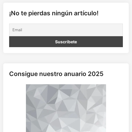
p
a
¡No te pierdas ningún artículo!
r
a
l
e
l
a
s
:
F
Consigue nuestro anuario 2025
i
l
o
s
o
f
í
a
y
H