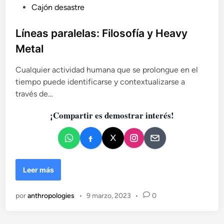
P
Cajón desastre
u
b
Líneas paralelas: Filosofía y Heavy
l
Metal
i
c
Cualquier actividad humana que se prolongue en el
a
tiempo puede identificarse y contextualizarse a
d
través de…
o
¡Compartir es demostrar interés!
e
n
L
Leer más
í
n
por
anthropologies
•
9 marzo, 2023
•
0
e
a
s