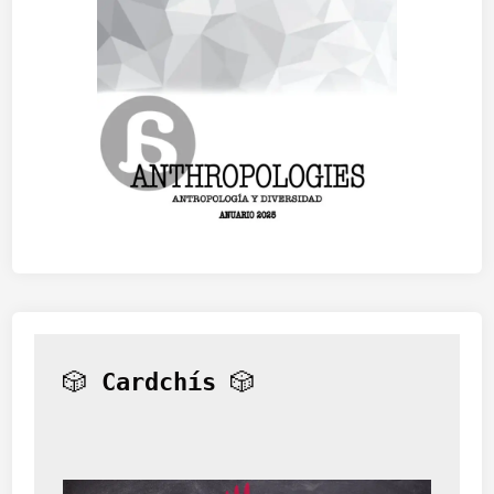
🎲 
Cardchís
 🎲