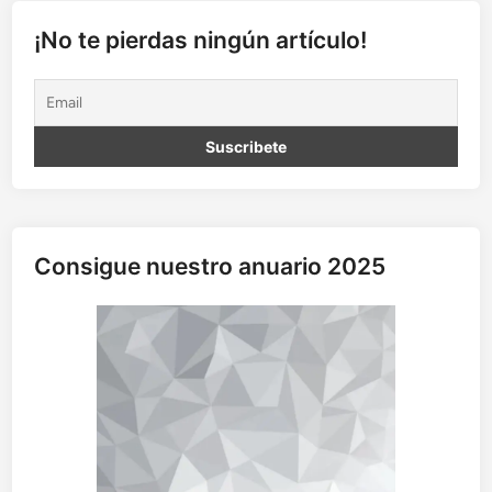
R
I
¡No te pierdas ningún artículo!
’
D
L
I
K
E
T
O
F
Consigue nuestro anuario 2025
U
C
K
!