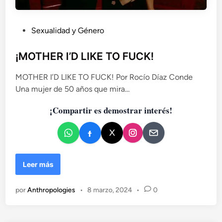
P
Sexualidad y Género
u
b
¡MOTHER I’D LIKE TO FUCK!
l
MOTHER I’D LIKE TO FUCK! Por Rocío Díaz Conde
i
Una mujer de 50 años que mira…
c
a
¡Compartir es demostrar interés!
d
o
e
n
¡
Leer más
M
O
por
Anthropologies
•
8 marzo, 2024
•
0
T
H
E