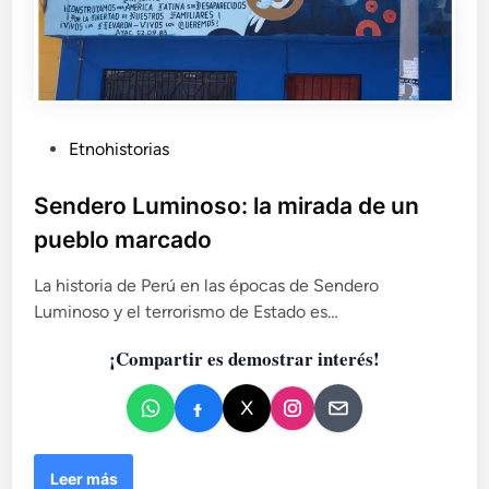
P
Etnohistorias
u
b
Sendero Luminoso: la mirada de un
l
pueblo marcado
i
c
La historia de Perú en las épocas de Sendero
a
Luminoso y el terrorismo de Estado es…
d
¡Compartir es demostrar interés!
o
e
n
S
Leer más