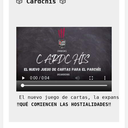
🎲 
Cardchís
 🎲
 El nuevo juego de cartas, la expansión
‼️QUÉ COMIENCEN LAS HOSTIALIDADES‼️