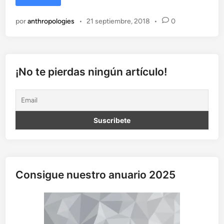
e
n
por
anthropologies
•
21 septiembre, 2018
•
0
d
e
r
o
L
¡No te pierdas ningún artículo!
u
m
i
n
o
s
o
:
l
Consigue nuestro anuario 2025
a
m
i
r
a