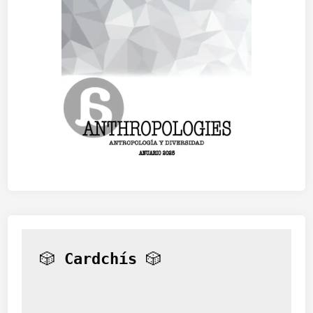
🎲 
Cardchís
 🎲