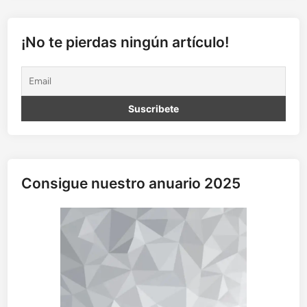
t
i
l
¡No te pierdas ningún artículo!
l
o
d
e
M
a
h
l
e
Consigue nuestro anuario 2025
r