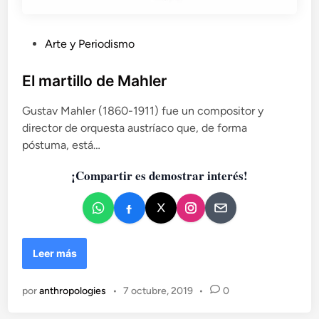
P
Arte y Periodismo
u
b
El martillo de Mahler
l
Gustav Mahler (1860-1911) fue un compositor y
i
director de orquesta austríaco que, de forma
c
póstuma, está…
a
d
¡Compartir es demostrar interés!
o
e
n
E
Leer más
l
m
por
anthropologies
•
7 octubre, 2019
•
0
a
r