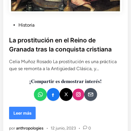
P
Historia
u
b
La prostitución en el Reino de
l
Granada tras la conquista cristiana
i
c
Celia Muñoz Rosado La prostitución es una práctica
a
que se remonta a la Antigüedad Clásica, y…
d
¡Compartir es demostrar interés!
o
e
n
L
Leer más
a
p
por
anthropologies
•
12 junio, 2023
•
0