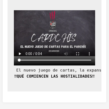
a
c
r
i
s
t
i
a
n
a
 El nuevo juego de cartas, la expansión
‼️QUÉ COMIENCEN LAS HOSTIALIDADES‼️