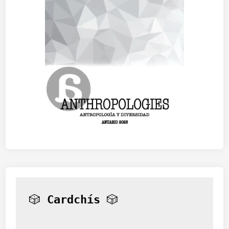
I
O
N
E
S
E
N
L
A
S
R
E
D
E
S
S
O
C
I
🎲 
Cardchís
 🎲
A
L
E