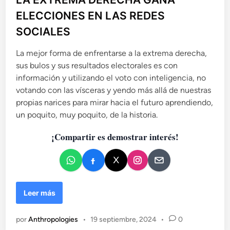
i
ELECCIONES EN LAS REDES
c
SOCIALES
a
d
La mejor forma de enfrentarse a la extrema derecha,
o
sus bulos y sus resultados electorales es con
e
información y utilizando el voto con inteligencia, no
n
votando con las vísceras y yendo más allá de nuestras
propias narices para mirar hacia el futuro aprendiendo,
un poquito, muy poquito, de la historia.
¡Compartir es demostrar interés!
L
Leer más
A
E
por
Anthropologies
•
19 septiembre, 2024
•
0
X