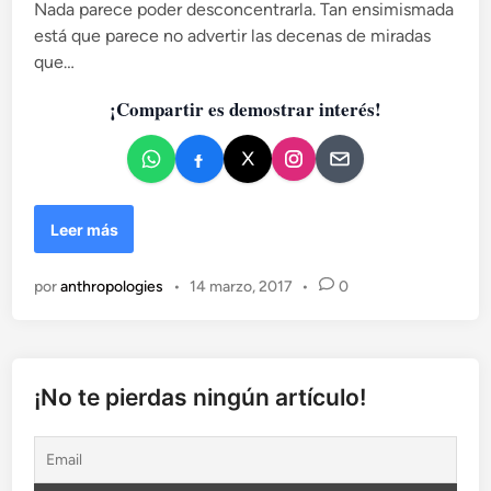
Nada parece poder desconcentrarla. Tan ensimismada
d
está que parece no advertir las decenas de miradas
o
que…
e
n
¡Compartir es demostrar interés!
E
Leer más
l
P
por
anthropologies
•
14 marzo, 2017
•
0
a
s
p
a
r
¡No te pierdas ningún artículo!
t
ú
:
C