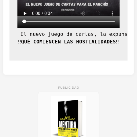
c
a
.
1
6
 El nuevo juego de cartas, la expansión
6
‼️QUÉ COMIENCEN LAS HOSTIALIDADES‼️
0
PUBLICIDAD