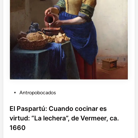
P
Antropobocados
u
b
El Paspartú: Cuando cocinar es
l
virtud: “La lechera”, de Vermeer, ca.
i
1660
c
a