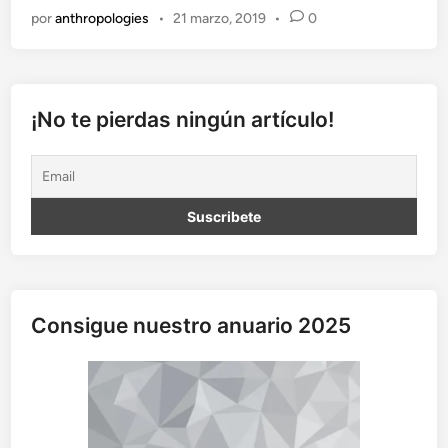
l
por
anthropologies
•
21 marzo, 2019
•
0
a
c
i
o
d
¡No te pierdas ningún artículo!
e
H
e
r
n
á
n
C
o
Consigue nuestro anuario 2025
r
t
é
s