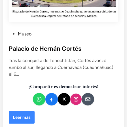
P
Museo
u
b
Palacio de Hernán Cortés
l
Tras la conquista de Tenochtitlan, Cortés avanzó
i
rumbo al sur, llegando a Cuernavaca (cuauhnahuac)
c
el 6…
a
d
¡Compartir es demostrar interés!
o
e
n
P
Leer más
a