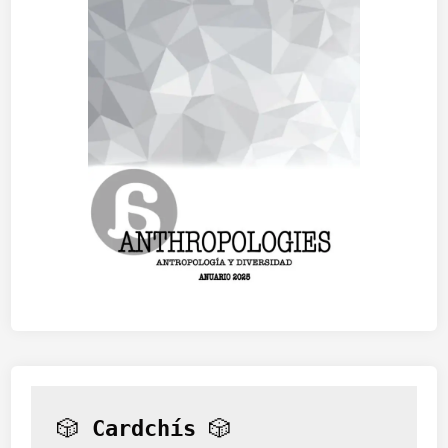
🎲 
Cardchís
 🎲