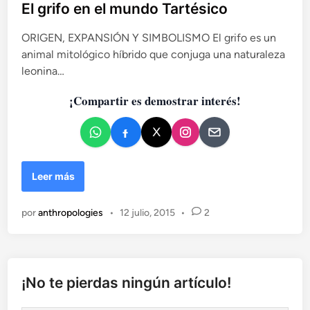
b
El grifo en el mundo Tartésico
l
ORIGEN, EXPANSIÓN Y SIMBOLISMO El grifo es un
i
animal mitológico híbrido que conjuga una naturaleza
c
leonina…
a
d
¡Compartir es demostrar interés!
o
e
n
E
Leer más
l
g
por
anthropologies
•
12 julio, 2015
•
2
r
i
f
o
e
¡No te pierdas ningún artículo!
n
e