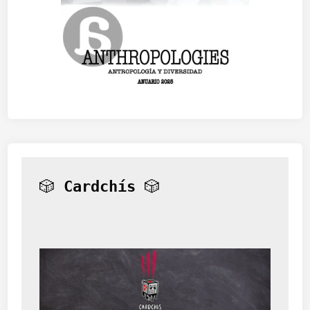
🎲 
Cardchís
 🎲