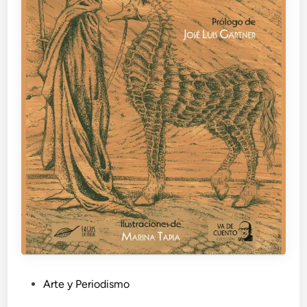
P
Arte y Periodismo
u