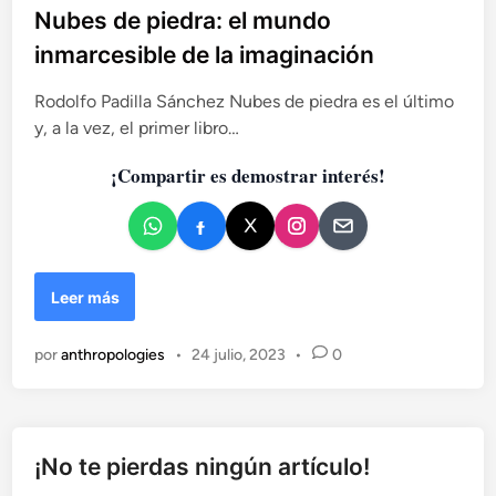
b
Nubes de piedra: el mundo
l
inmarcesible de la imaginación
i
c
Rodolfo Padilla Sánchez Nubes de piedra es el último
a
y, a la vez, el primer libro…
d
¡Compartir es demostrar interés!
o
e
n
N
Leer más
u
b
por
anthropologies
•
24 julio, 2023
•
0
e
s
d
e
p
¡No te pierdas ningún artículo!
i