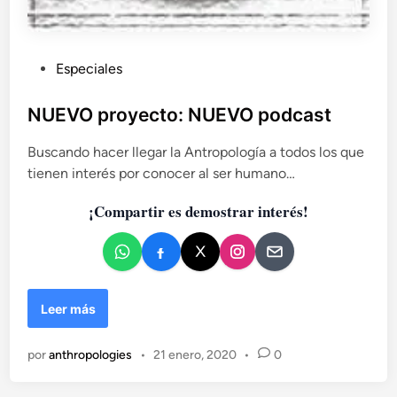
s
:
L
P
Especiales
a
u
t
r
b
NUEVO proyecto: NUEVO podcast
a
l
m
Buscando hacer llegar la Antropología a todos los que
i
p
tienen interés por conocer al ser humano…
c
a
a
d
¡Compartir es demostrar interés!
d
e
o
l
p
e
o
n
s
N
Leer más
m
U
o
E
d
por
anthropologies
•
21 enero, 2020
•
0
V
e
O
r