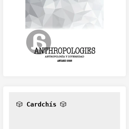
🎲 
Cardchís
 🎲