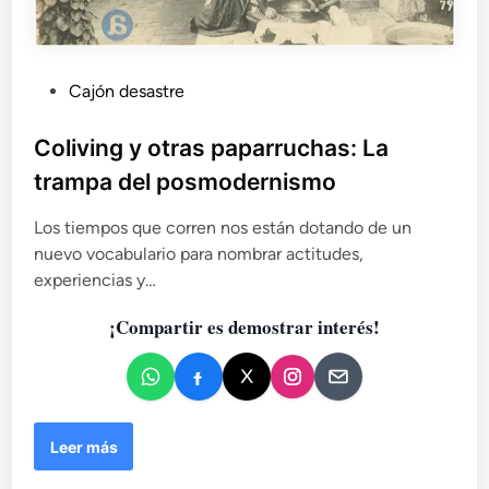
P
Cajón desastre
u
b
Coliving y otras paparruchas: La
l
trampa del posmodernismo
i
c
Los tiempos que corren nos están dotando de un
a
nuevo vocabulario para nombrar actitudes,
d
experiencias y…
o
¡Compartir es demostrar interés!
e
n
C
Leer más
o