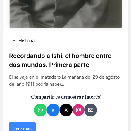
d
o
s
m
u
n
d
P
Historia
o
u
s
b
Recordando a Ishi: el hombre entre
.
l
S
dos mundos. Primera parte
e
i
g
c
El salvaje en el matadero La mañana del 29 de agosto
u
a
del año 1911 podría haber…
n
d
d
¡Compartir es demostrar interés!
o
a
e
p
n
a
r
t
R
Leer más
e