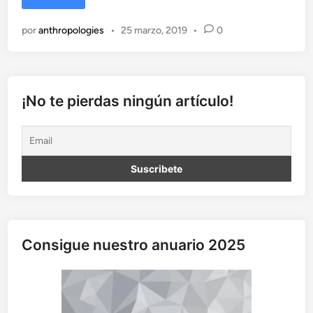
e
c
por
anthropologies
•
25 marzo, 2019
•
0
o
r
d
a
n
¡No te pierdas ningún artículo!
d
o
a
I
s
h
i
:
e
Consigue nuestro anuario 2025
l
h
o
m
b