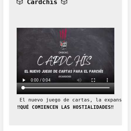
🎲 
Cardchís
 🎲
r
a
p
a
r
t
e
 El nuevo juego de cartas, la expansión
‼️QUÉ COMIENCEN LAS HOSTIALIDADES‼️