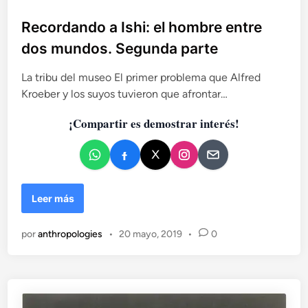
u
b
Recordando a Ishi: el hombre entre
l
dos mundos. Segunda parte
i
c
La tribu del museo El primer problema que Alfred
a
Kroeber y los suyos tuvieron que afrontar…
d
¡Compartir es demostrar interés!
o
e
n
R
Leer más
e
c
por
anthropologies
•
20 mayo, 2019
•
0
o
r
d
a
n