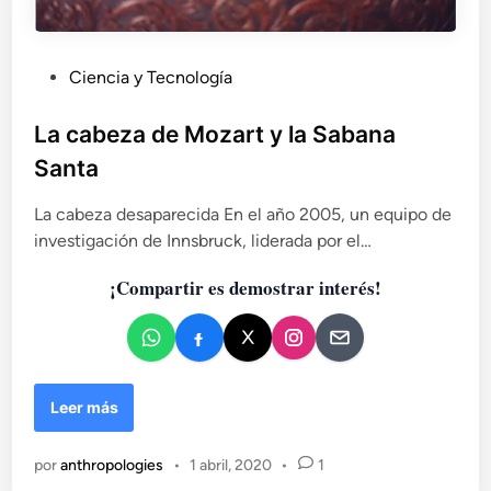
n
e
n
P
Ciencia y Tecnología
o
u
l
b
i
La cabeza de Mozart y la Sabana
b
l
Santa
e
i
r
c
La cabeza desaparecida En el año 2005, un equipo de
a
a
investigación de Innsbruck, liderada por el…
d
d
o
¡Compartir es demostrar interés!
o
r
e
n
L
Leer más
a
c
por
anthropologies
•
1 abril, 2020
•
1
a