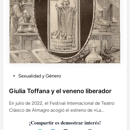
P
Sexualidad y Género
u
b
Giulia Toffana y el veneno liberador
l
En julio de 2022, el Festival Internacional de Teatro
i
Clásico de Almagro acogió el estreno de «La…
c
a
¡Compartir es demostrar interés!
d