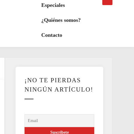
búsqueda
a
Especiales
modo
oscuro
¿Quiénes somos?
Contacto
¡NO TE PIERDAS
NINGÚN ARTÍCULO!