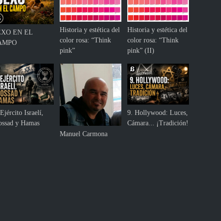
Historia y estética del
Historia y estética del
EXO EN EL
color rosa: “Think
color rosa: “Think
AMPO
pink”
pink” (II)
Ejército Israelí,
9. Hollywood: Luces,
ssad y Hamas
Cámara... ¡Tradición!
Manuel Carmona