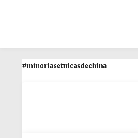
#minoriasetnicasdechina