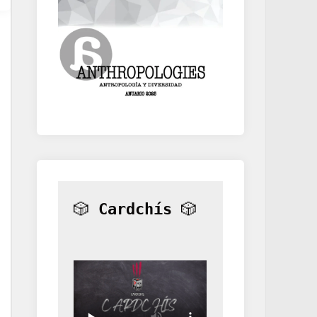
🎲 
Cardchís
 🎲