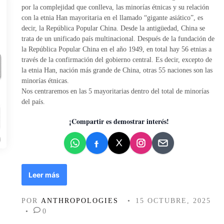
d
por la complejidad que conlleva, las minorías étnicas y su relación
o
con la etnia Han mayoritaria en el llamado “gigante asiático”, es
e
decir, la República Popular China. Desde la antigüedad, China se
n
trata de un unificado país multinacional. Después de la fundación de
la República Popular China en el año 1949, en total hay 56 etnias a
través de la confirmación del gobierno central. Es decir, excepto de
la etnia Han, nación más grande de China, otras 55 naciones son las
minorías étnicas.
Nos centraremos en las 5 mayoritarias dentro del total de minorías
del país.
¡Compartir es demostrar interés!
M
Leer más
I
N
POR
ANTHROPOLOGIES
•
15 OCTUBRE, 2025
O
•
0
R