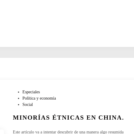
P
Especiales
u
Política y economía
b
Social
l
MINORÍAS ÉTNICAS EN CHINA.
i
c
a
Este artículo va a intentar descubrir de una manera algo resumida