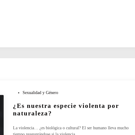
P
Sexualidad y Género
u
¿Es nuestra especie violenta por
b
l
naturaleza?
i
c
La violencia… ¿es biológica o cultural? El ser humano lleva mucho
a
tiempo preguntándose si la violencia…