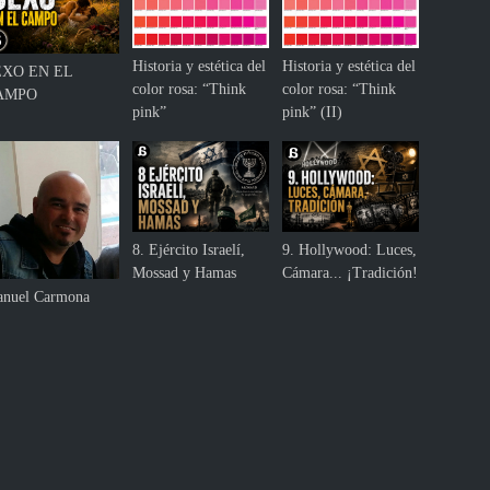
Historia y estética del
Historia y estética del
EXO EN EL
color rosa: “Think
color rosa: “Think
AMPO
pink”
pink” (II)
8. Ejército Israelí,
9. Hollywood: Luces,
Mossad y Hamas
Cámara... ¡Tradición!
nuel Carmona