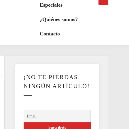
búsqueda
a
Especiales
modo
oscuro
¿Quiénes somos?
Contacto
¡NO TE PIERDAS
NINGÚN ARTÍCULO!