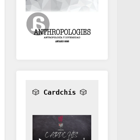
🎲 
Cardchís
 🎲