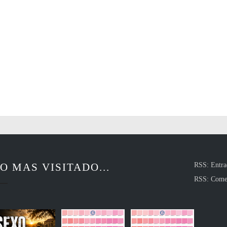
O MAS VISITADO...
RSS: Entra
RSS: Come