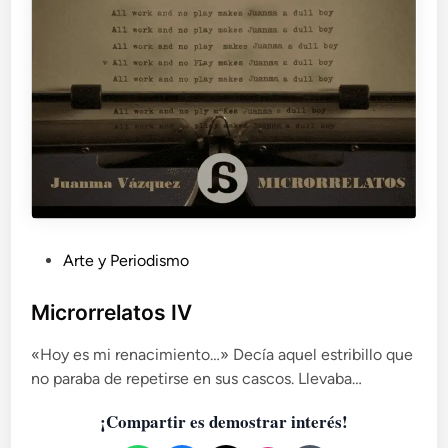
l
a
t
o
s
P
Arte y Periodismo
u
b
Microrrelatos IV
l
«Hoy es mi renacimiento…» Decía aquel estribillo que
i
no paraba de repetirse en sus cascos. Llevaba…
c
a
¡Compartir es demostrar interés!
d