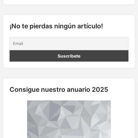
o
r
r
e
¡No te pierdas ningún artículo!
l
a
t
o
s
V
I
Consigue nuestro anuario 2025