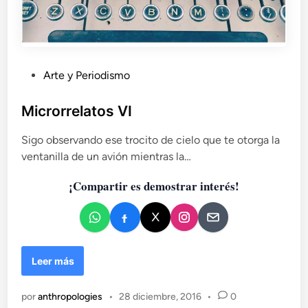
P
Arte y Periodismo
u
b
Microrrelatos VI
l
Sigo observando ese trocito de cielo que te otorga la
i
ventanilla de un avión mientras la…
c
a
¡Compartir es demostrar interés!
d
o
e
n
M
Leer más
i
c
por
anthropologies
•
28 diciembre, 2016
•
0
r