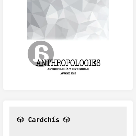
🎲 
Cardchís
 🎲