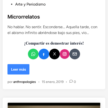
P
Arte y Periodismo
u
b
Microrrelatos
l
No hablar. No sentir. Esconderse… Aquella tarde, con
i
el abismo infinito abriéndose bajo sus pies, vio…
c
a
¡Compartir es demostrar interés!
d
o
e
n
M
Leer más
i
c
por
anthropologies
•
15 enero, 2019
•
0
r
o
r
r
e