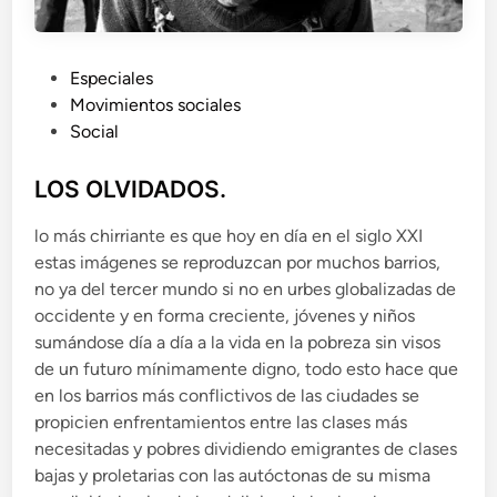
P
Especiales
u
Movimientos sociales
b
Social
l
i
LOS OLVIDADOS.
c
lo más chirriante es que hoy en día en el siglo XXI
a
estas imágenes se reproduzcan por muchos barrios,
d
no ya del tercer mundo si no en urbes globalizadas de
o
occidente y en forma creciente, jóvenes y niños
e
sumándose día a día a la vida en la pobreza sin visos
n
de un futuro mínimamente digno, todo esto hace que
en los barrios más conflictivos de las ciudades se
propicien enfrentamientos entre las clases más
necesitadas y pobres dividiendo emigrantes de clases
bajas y proletarias con las autóctonas de su misma