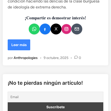
condición haciendo las delicias de la clase burguesa
de ideología de extrema derecha.
¡Compartir es demostrar interés!
L
Leer más
O
S
por
Anthropologies
•
9 octubre, 2025
•
0
O
L
V
I
D
¡No te pierdas ningún artículo!
A
D
O
S
.