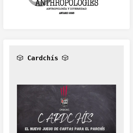
🎲 
Cardchís
 🎲