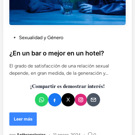
P
Sexualidad y Género
u
b
¿En un bar o mejor en un hotel?
l
El grado de satisfacción de una relación sexual
i
depende, en gran medida, de la generación y…
c
a
¡Compartir es demostrar interés!
d
o
e
n
¿
Leer más
E
n
por
Anthropologies
•
11 enero, 2024
•
0