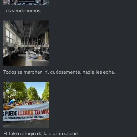
Los vendehumos.
Todos se marchan. Y, curiosamente, nadie les echa.
El falso refugio de la espiritualidad