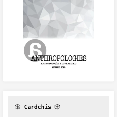
🎲 
Cardchís
 🎲