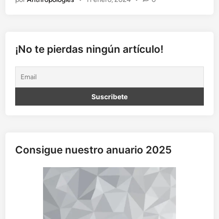
u
n
b
a
r
¡No te pierdas ningún artículo!
o
m
e
j
o
r
e
n
u
Consigue nuestro anuario 2025
n
h
o
t
e
l
?