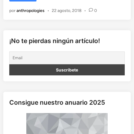
e
r
por
anthropologies
•
22 agosto, 2018
•
0
a
p
i
a
s
¡No te pierdas ningún artículo!
a
l
t
e
r
n
a
t
i
Consigue nuestro anuario 2025
v
a
s
o
p
s