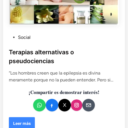
P
Social
u
b
Terapias alternativas o
l
pseudociencias
i
c
“Los hombres creen que la epilepsia es divina
a
meramente porque no la pueden entender. Pero si…
d
¡Compartir es demostrar interés!
o
e
n
T
Leer más