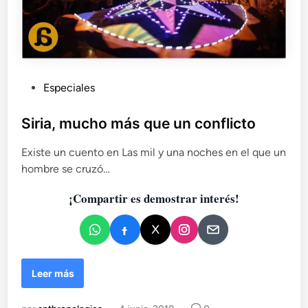
P
Especiales
u
b
Siria, mucho más que un conflicto
l
Existe un cuento en Las mil y una noches en el que un
i
hombre se cruzó…
c
a
¡Compartir es demostrar interés!
d
o
e
n
S
Leer más
i
r