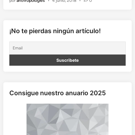
por
anthropologies
•
4 junio, 2018
•
0
i
a
,
m
u
¡No te pierdas ningún artículo!
c
h
o
m
á
s
q
u
e
Consigue nuestro anuario 2025
u
n
c
o
n
f
l